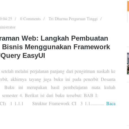
9:04:25
0 Comments
Tri Dharma Perguruan Tinggi
nistrator
raman Web: Langkah Pembuatan
i Bisnis Menggunakan Framework
JQuery EasyUI
 setelah melalui perjalanan panjang dari pengiriman naskah ke
rbit, akhirnya tayang juga buku ini pada penerbit Desanta
ma. Buku ini merupakan hasil pembelajaran mata kuliah
na semester 4. Berikut isi dari buku tersebut: BAB I:
1 1.1.1 Struktur Framework CI 3 1.1............
Baca