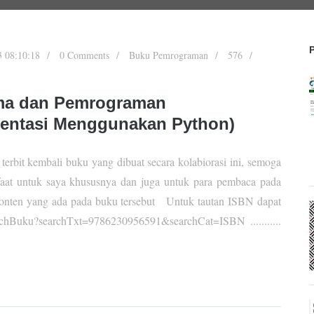
3 08:10:18
0 Comments
Buku Pemrograman
576
tma dan Pemrograman
entasi Menggunakan Python)
terbit kembali buku yang dibuat secara kolabiorasi ini, semoga
aat untuk saya khususnya dan juga untuk para pembaca pada
konten yang ada pada buku tersebut Untuk tautan ISBN dapat
earchBuku?searchTxt=9786230956591&searchCat=ISBN ...........