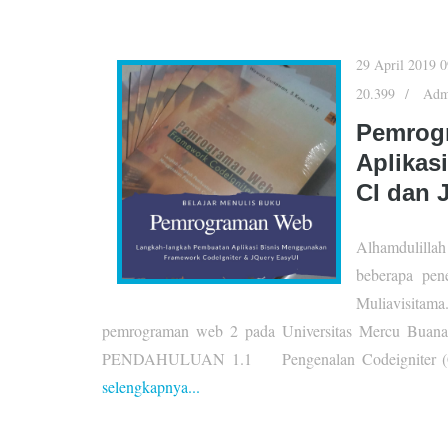
29 April 2019 0
20.399
Admi
Pemrog
Aplikas
CI dan 
Alhamdulillah
beberapa pene
Muliavisita
pemrograman web 2 pada Universitas Mercu Bua
PENDAHULUAN 1.1 Pengenalan Codeigniter (CI) 
selengkapnya...