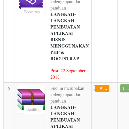
kelengkapan dari
panduan
Bootstrap
LANGKAH-
LANGKAH
PEMBUATAN
APLIKASI
BISNIS
MENGGUNAKAN
PHP &
BOOTSTRAP
Post: 22 September
2018
5
File ini merupakan
191 x
Und
kelengkapan dari
panduan
LANGKAH-
ckeditor
LANGKAH
PEMBUATAN
APLIKASI