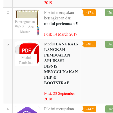
2019
2
File ini merupakan
417 x
Und
kelengkapan dari
Pemrograman
modul pertemuan 5
Web 2 + Ace-
Master
Post: 14 March 2019
LANGKAH-
3
Modul
240 x
Und
LANGKAH
PEMBUATAN
Modul
APLIKASI
Tambahan
BISNIS
MENGGUNAKAN
PHP &
BOOTSTRAP
Post: 23 September
2018
4
File ini merupakan
244 x
Und